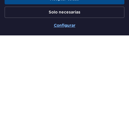
Grupo de Responsables de
Solo necesarias
Formación del Sector Financiero
Configurar
Secciones
Quiénes somos
Comunidad
Actividades
El Rincón del Experto
Más información
Newsletter
Hazte miembro
Contacto