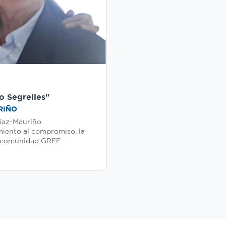
o Segrelles"
RIÑO
íaz-Mauriño
miento al compromiso, la
a comunidad GREF.