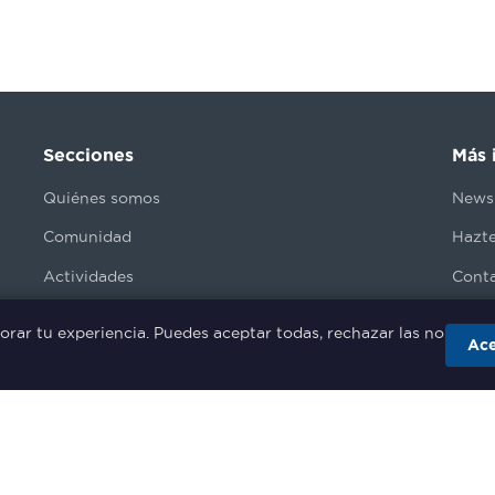
Secciones
Más 
Quiénes somos
Newsl
Comunidad
Hazt
Actividades
Cont
El Rincón del Experto
orar tu experiencia. Puedes aceptar todas, rechazar las no
Ace
Aviso legal
Política de privacidad
RP