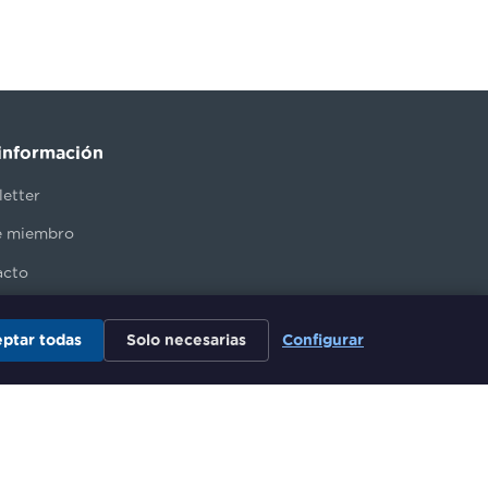
información
etter
e miembro
acto
ptar todas
Solo necesarias
Configurar
PJ
Canal de Denuncias
Política de cookies
Mis cookies