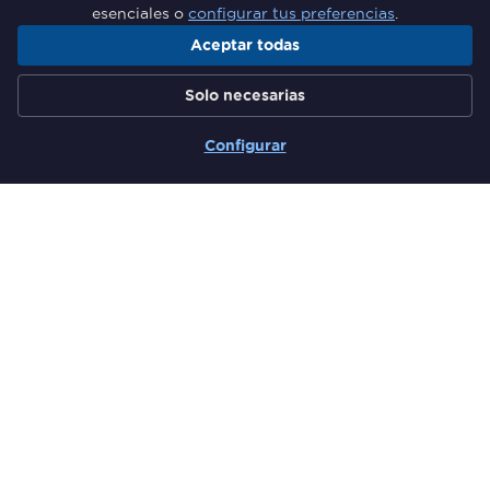
esenciales o
configurar tus preferencias
.
Aceptar todas
Grupo de Responsables de
Solo necesarias
Formación del Sector Financiero
Configurar
Secciones
Quiénes somos
Comunidad
Actividades
El Rincón del Experto
Más información
Newsletter
Hazte miembro