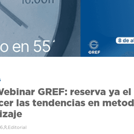
S
binar GREF: reserva ya el 
cer las tendencias en meto
izaje
26
Editorial