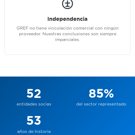
Independencia
GREF no tiene vinculación comercial con ningún
proveedor. Nuestras conclusiones son siempre
imparciales.
52
85%
entidades socias
del sector representado
53
años de historia